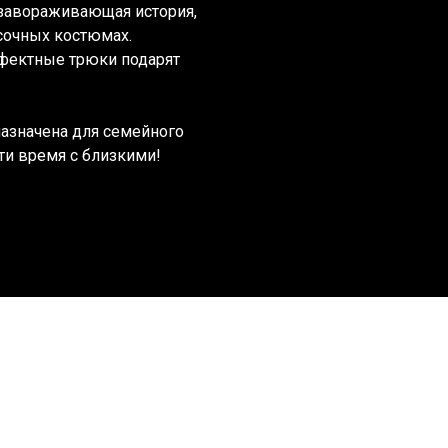
 завораживающая история,
сочных костюмах.
фектные трюки подарят
азначена для семейного
ти время с близкими!